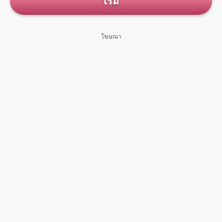
เริ่ม